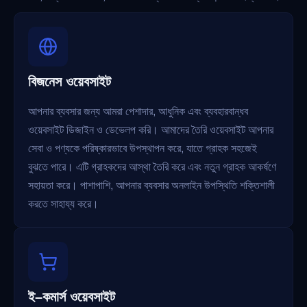
বিজনেস ওয়েবসাইট
আপনার ব্যবসার জন্য আমরা পেশাদার, আধুনিক এবং ব্যবহারবান্ধব
ওয়েবসাইট ডিজাইন ও ডেভেলপ করি। আমাদের তৈরি ওয়েবসাইট আপনার
সেবা ও পণ্যকে পরিষ্কারভাবে উপস্থাপন করে, যাতে গ্রাহক সহজেই
বুঝতে পারে। এটি গ্রাহকদের আস্থা তৈরি করে এবং নতুন গ্রাহক আকর্ষণে
সহায়তা করে। পাশাপাশি, আপনার ব্যবসার অনলাইন উপস্থিতি শক্তিশালী
করতে সাহায্য করে।
ই–কমার্স ওয়েবসাইট