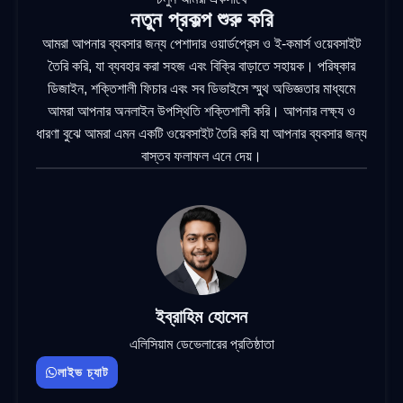
নতুন প্রকল্প শুরু করি
আমরা আপনার ব্যবসার জন্য পেশাদার ওয়ার্ডপ্রেস ও ই-কমার্স ওয়েবসাইট
তৈরি করি, যা ব্যবহার করা সহজ এবং বিক্রি বাড়াতে সহায়ক। পরিষ্কার
ডিজাইন, শক্তিশালী ফিচার এবং সব ডিভাইসে স্মুথ অভিজ্ঞতার মাধ্যমে
আমরা আপনার অনলাইন উপস্থিতি শক্তিশালী করি। আপনার লক্ষ্য ও
ধারণা বুঝে আমরা এমন একটি ওয়েবসাইট তৈরি করি যা আপনার ব্যবসার জন্য
বাস্তব ফলাফল এনে দেয়।
ইব্রাহিম হোসেন
এলিসিয়াম ডেভেলারের প্রতিষ্ঠাতা
লাইভ চ্যাট