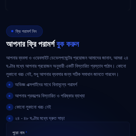
ফ্রি পরামর্শ নিন
আপনার ফ্রি পরামর্শ
বুক করুন
আপনার ব্যবসা ও ওয়েবসাইট ডেভেলপমেন্টের প্রয়োজন আমাদের জানান, আমরা ২৪
ঘণ্টার মধ্যে আপনার প্রয়োজন অনুযায়ী একটি বিস্তারিত প্রস্তাব পাঠাব। কোনো
লুকানো খরচ নেই, শুধু আপনার ব্যবসার জন্য সঠিক সমাধান জানতে পারবেন।
অভিজ্ঞ এক্সপার্টদের সাথে বিনামূল্যে পরামর্শ
আপনার প্রকল্পের বিস্তারিত ও পরিষ্কার ব্যাখ্যা
কোনো লুকানো খরচ নেই
২৪ - ৪৮ ঘণ্টার মধ্যে দ্রুত সাড়া
পুরো নাম
*