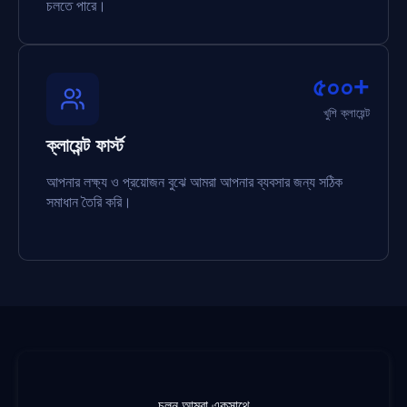
চলতে পারে।
৫০০+
খুশি ক্লায়েন্ট
ক্লায়েন্ট ফার্স্ট
আপনার লক্ষ্য ও প্রয়োজন বুঝে আমরা আপনার ব্যবসার জন্য সঠিক
সমাধান তৈরি করি।
চলুন আমরা একসাথে