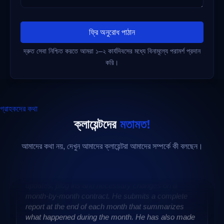
ফ্রি অনুরোধ পাঠান
দ্রুত সেবা নিশ্চিত করতে আমরা ১–২ কার্যদিবসের মধ্যে বিনামূল্যে পরামর্শ প্রদান
করি।
গ্রাহকদের কথা
Adrienne Smith
ক্লায়েন্টদের
মতামত!
Adrienne Smithr
★★★★★
আমাদের কথা নয়, দেখুন আমাদের ক্লায়েন্টরা আমাদের সম্পর্কে কী বলছেন।
I hired Md Ibrahim H. to monitor my website for
updates, plug ins and necessary changes on a
month-by-month contract. He submits a complete
report at the end of each month that summarizes
what happened during the month. He has also made
website changes as needed, and he's done a great
job with those changes. He is professional and