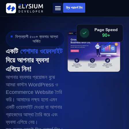
ফ্রি পরামর্শ নিন
আমরা কি করি?
আমরা কেন?
Page Speed
90+
বিশ্বব্যাপী ৫০০+ ব্যবসার আস্থা
অর্জিত
একটি
পেশাদার ওয়েবসাইট
দিয়ে আপনার ব্যবসা
এগিয়ে নিন!
আপনার ব্যবসার প্রয়োজন বুঝে
আমরা কাস্টম WordPress ও
Ecommerce Website তৈরি
করি। আমাদের লক্ষ্য হলো এমন
একটি ওয়েবসাইট দেওয়া যা আপনার
গ্রাহকদের আস্থা তৈরি করে এবং
ব্যবসা এগিয়ে নেয়।